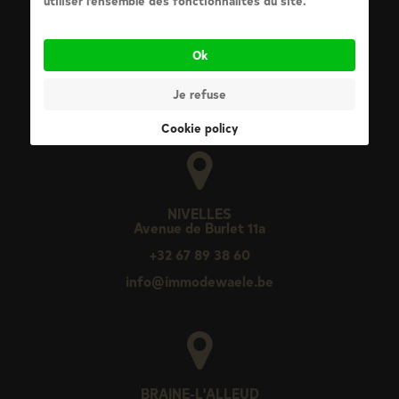
utiliser l’ensemble des fonctionnalités du site.
Ok
Je refuse
Cookie policy
NIVELLES
Avenue de Burlet 11a
+32 67 89 38 60
info@immodewaele.be
BRAINE-L'ALLEUD