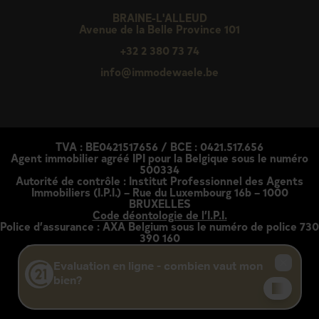
BRAINE-L'ALLEUD
Avenue de la Belle Province 101
+32 2 380 73 74
info@immodewaele.be
TVA : BE0421517656 / BCE : 0421.517.656
Agent immobilier agréé IPI pour la Belgique sous le numéro
500334
Autorité de contrôle : Institut Professionnel des Agents
Immobiliers (I.P.I.) – Rue du Luxembourg 16b – 1000
BRUXELLES
Code déontologie de l’I.P.I.
Police d’assurance : AXA Belgium sous le numéro de police 730
390 160
Chaque agence est juridiquement et financièrement:
indépendante
Conditions générales d’utilisation
-
Déclaration de
confidentialité