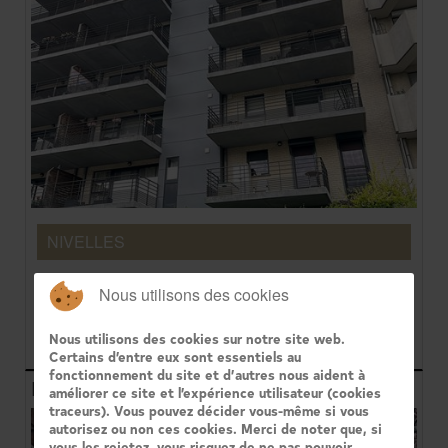
NIVELLES
Century 21 Immo Dewaele est ravi de vous
Nous utilisons des cookies
présenter cet appartement de 90m² avec une vue
imprenable sur Nivelles. Il se...
1.100€
Nous utilisons des cookies sur notre site web.
Certains d’entre eux sont essentiels au
fonctionnement du site et d’autres nous aident à
Hôtel de maître
améliorer ce site et l’expérience utilisateur (cookies
traceurs). Vous pouvez décider vous-même si vous
autorisez ou non ces cookies. Merci de noter que, si
vous les rejetez, vous risquez de ne pas pouvoir