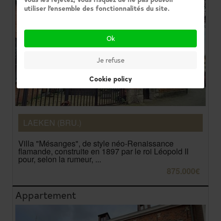
utiliser l’ensemble des fonctionnalités du site.
Ok
Je refuse
Cookie policy
LAEKEN (BRU.)
Villa "Mésanges", de style néo-Renaissance
flamande, construite en 1897 par le roi Léopold II
pour, selon la rumeur, ...
875.000€
Appartement