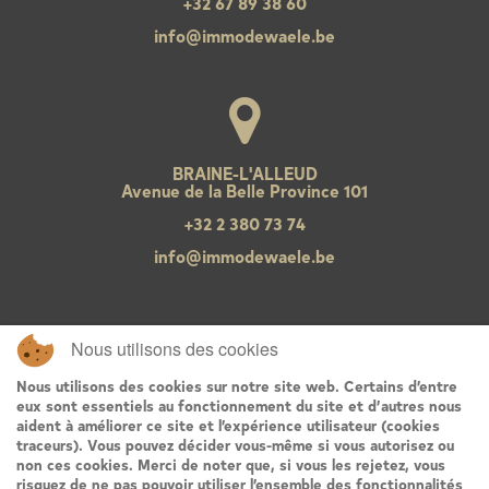
+32 67 89 38 60
info@immodewaele.be
BRAINE-L'ALLEUD
Avenue de la Belle Province 101
+32 2 380 73 74
info@immodewaele.be
Nous utilisons des cookies
TVA : BE0421517656 / BCE : 0421.517.656
Nous utilisons des cookies sur notre site web. Certains d’entre
Agent immobilier agréé IPI pour la Belgique sous le numéro
500334
eux sont essentiels au fonctionnement du site et d’autres nous
Autorité de contrôle : Institut Professionnel des Agents
aident à améliorer ce site et l’expérience utilisateur (cookies
Immobiliers (I.P.I.) – Rue du Luxembourg 16b – 1000
traceurs). Vous pouvez décider vous-même si vous autorisez ou
BRUXELLES
non ces cookies. Merci de noter que, si vous les rejetez, vous
Code déontologie de l’I.P.I.
risquez de ne pas pouvoir utiliser l’ensemble des fonctionnalités