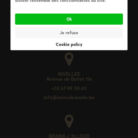
utiliser l’ensemble des fonctionnalités du site.
Ok
Je refuse
Cookie policy
NIVELLES
Avenue de Burlet 11a
+32 67 89 38 60
info@immodewaele.be
BRAINE-L'ALLEUD