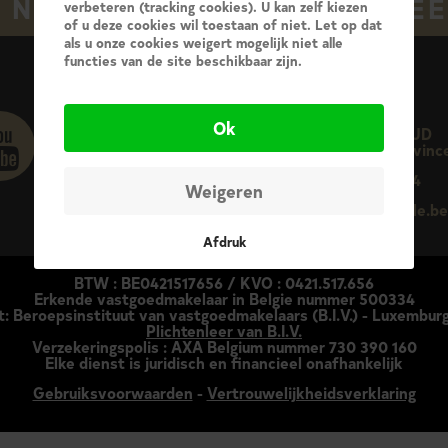
E NOG VRAGEN ? CONTACTEE
verbeteren (tracking cookies). U kan zelf kiezen
of u deze cookies wil toestaan of niet. Let op dat
als u onze cookies weigert mogelijk niet alle
functies van de site beschikbaar zijn.
Ok
BRAINE-L'ALLEUD
Avenue de la Belle Provinc
+32 2 380 73 74
Weigeren
info@immodewaele.b
Afdruk
BTW : BE0421517656 / KVO : 0421.517.656
Erkende vastgoedmakelaar in Belgie nummer 500334
t: Beroepsinstituut van vastgoedmakelaars (B.I.V.) - Luxembu
Plichtenleer van B.I.V.
Verzekeringspolis : AXA Belgium nummer 730 390 160
Elke dienst is juridisch en financieel onafhankelijk
Gebruiksvoorwaarden
-
Vertrouwelijkheidsverklaring