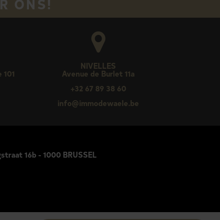
R ONS!
NIVELLES
e 101
Avenue de Burlet 11a
+32 67 89 38 60
e
info@immodewaele.be
rgstraat 16b - 1000 BRUSSEL