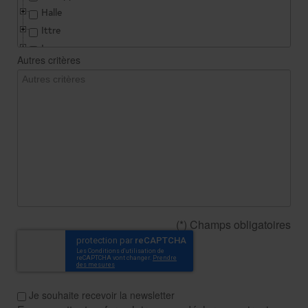
Halle
Ittre
Lasne
Autres critères
Linkebeek
Nivelles
Pont-à-Celles
Rebecq
Rhode-Saint-Genèse
Seneffe
Tubize
Waterloo
(*) Champs obligatoires
Je souhaite recevoir la newsletter