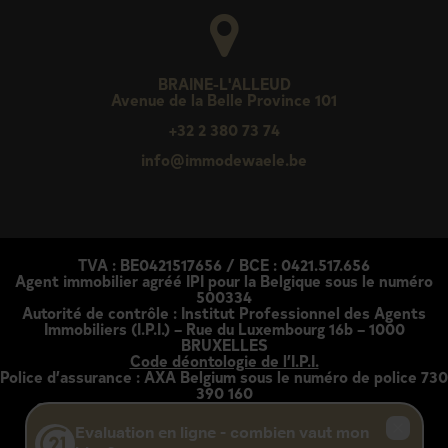
BRAINE-L'ALLEUD
Avenue de la Belle Province 101
+32 2 380 73 74
info@immodewaele.be
TVA : BE0421517656 / BCE : 0421.517.656
Agent immobilier agréé IPI pour la Belgique sous le numéro
500334
Autorité de contrôle : Institut Professionnel des Agents
Immobiliers (I.P.I.) – Rue du Luxembourg 16b – 1000
BRUXELLES
Code déontologie de l’I.P.I.
Police d’assurance : AXA Belgium sous le numéro de police 730
390 160
Chaque agence est juridiquement et financièrement:
indépendante