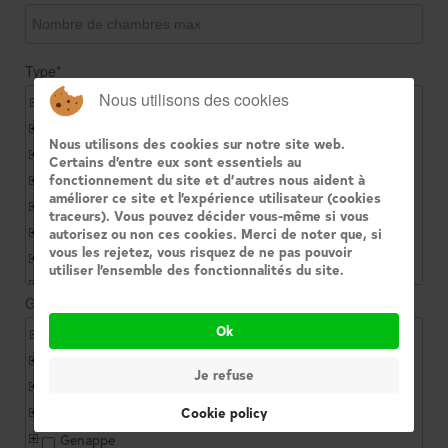
Type*
Nous utilisons des cookies
Appartements
Bureaux
Nous utilisons des cookies sur notre site web.
Commercial
Certains d’entre eux sont essentiels au
fonctionnement du site et d’autres nous aident à
Garage
améliorer ce site et l’expérience utilisateur (cookies
Immeuble multifamilial
traceurs). Vous pouvez décider vous-même si vous
Immeuble unifamilial
autorisez ou non ces cookies. Merci de noter que, si
vous les rejetez, vous risquez de ne pas pouvoir
Industriel
utiliser l’ensemble des fonctionnalités du site.
Terrains
Géographique*
Ok
Autres
Beersel
Je refuse
Braine-L'Alleud
Cookie policy
Braine-Le-Chateau
Genappe